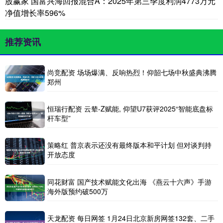
股赢家 国富兴海回报混合A：2025年第三季度利润4773万元
净值增长率596%
推荐资讯
尚竞配资 场场爆满、反响热烈！仰韶七场中秋盛典沸腾
郑州
恒瑞行配资 云辇-Z赋能, 仰望U7获评2025“智能底盘标
杆车型”
策略红 普京表示还没有最终版本和平计划 但对谈判持
开放态度
同花财富 国产技术赋能文化出海 《燕云十六声》手游
海外版预约破500万
天龙配资 每日网签 1月24日北京新房网签132套、二手