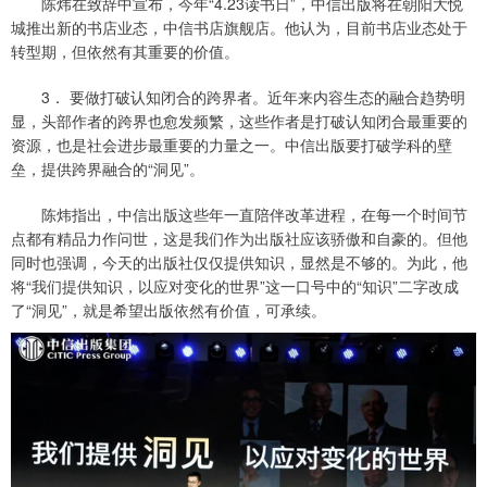
陈炜在致辞中宣布，今年“4.23读书日”，中信出版将在朝阳大悦
城推出新的书店业态，中信书店旗舰店。他认为，目前书店业态处于
转型期，但依然有其重要的价值。
3． 要做打破认知闭合的跨界者。近年来内容生态的融合趋势明
显，头部作者的跨界也愈发频繁，这些作者是打破认知闭合最重要的
资源，也是社会进步最重要的力量之一。中信出版要打破学科的壁
垒，提供跨界融合的“洞见”。
陈炜指出，中信出版这些年一直陪伴改革进程，在每一个时间节
点都有精品力作问世，这是我们作为出版社应该骄傲和自豪的。但他
同时也强调，今天的出版社仅仅提供知识，显然是不够的。为此，他
将“我们提供知识，以应对变化的世界”这一口号中的“知识”二字改成
了“洞见”，就是希望出版依然有价值，可承续。