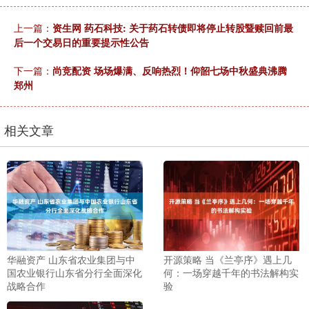
上一篇：
资生网 药石科技: 关于药石转债即将停止转股暨赎回前最
后一个交易日的重要提示性公告
下一篇：
尚竞配资 场场爆满、反响热烈！仰韶七场中秋盛典沸腾
郑州
相关文章
华融资产 山东省农业集团与中
开源策略 当《兰亭序》遇上几
国农业银行山东省分行全面深化
何：一场穿越千年的书法解构实
战略合作
验