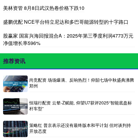
美林资管 8月8日武汉热卷价格下跌10
盛鹏优配 NCE平台特立尼达和多巴哥能源转型的十字路口
股赢家 国富兴海回报混合A：2025年第三季度利润4773万元
净值增长率596%
推荐资讯
尚竞配资 场场爆满、反响热烈！仰韶七场中秋盛典沸腾
郑州
恒瑞行配资 云辇-Z赋能, 仰望U7获评2025“智能底盘标
杆车型”
策略红 普京表示还没有最终版本和平计划 但对谈判持
开放态度