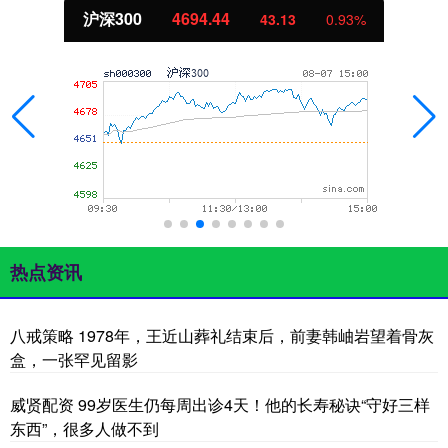
沪深300
4694.44
43.13
0.93%
热点资讯
八戒策略 1978年，王近山葬礼结束后，前妻韩岫岩望着骨灰
盒，一张罕见留影
威贤配资 99岁医生仍每周出诊4天！他的长寿秘诀“守好三样
东西”，很多人做不到