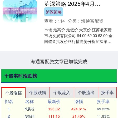
泸深策略 2025年4月24日全国主要批发市场鳗鱼价格行情
泸深策略
查看：
114
分类：
海通富配资
市场 最高价 最低价 大宗价 江苏凌家塘
市场发展有限公司 64.00 62.00 63.00 全
国鳗鱼批发价格行情走势分析泸深策略
从今日全国鳗鱼批发市场价格上....
海通富配资文章已加载完成
个股实时涨跌榜
个股跌幅
个股流入
个股流出
换手率
个股涨幅
排名
名称
最新价
涨幅
换手率
1
N展芯
123.02
424.61%
69.35%
2
N锐翔
111.15
21.45%
11.83%