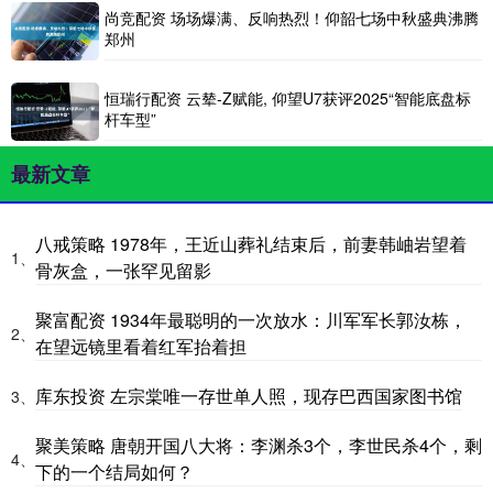
尚竞配资 场场爆满、反响热烈！仰韶七场中秋盛典沸腾
郑州
恒瑞行配资 云辇-Z赋能, 仰望U7获评2025“智能底盘标
杆车型”
最新文章
八戒策略 1978年，王近山葬礼结束后，前妻韩岫岩望着
1、
骨灰盒，一张罕见留影
聚富配资 1934年最聪明的一次放水：川军军长郭汝栋，
2、
在望远镜里看着红军抬着担
库东投资 左宗棠唯一存世单人照，现存巴西国家图书馆
3、
聚美策略 唐朝开国八大将：李渊杀3个，李世民杀4个，剩
4、
下的一个结局如何？