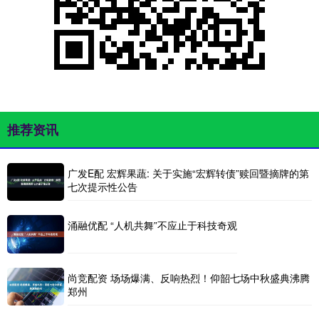
推荐资讯
广发E配 宏辉果蔬: 关于实施“宏辉转债”赎回暨摘牌的第
七次提示性公告
涌融优配 “人机共舞”不应止于科技奇观
尚竞配资 场场爆满、反响热烈！仰韶七场中秋盛典沸腾
郑州