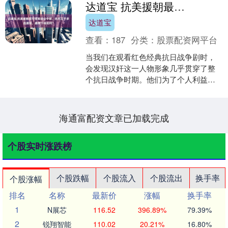
达道宝 抗美援朝最可恨叛徒谷中蛟，坑死五千多志愿军，最终下场如何？
达道宝
查看：
187
分类：
股票配资网平台
当我们在观看红色经典抗日战争剧时，
会发现汉奸这一人物形象几乎贯穿了整
个抗日战争时期。他们为了个人利益，
背叛同胞、出卖战友、出卖民族。他们
采取了各种手段，尤其是因....
海通富配资文章已加载完成
个股实时涨跌榜
个股跌幅
个股流入
个股流出
换手率
个股涨幅
排名
名称
最新价
涨幅
换手率
1
N展芯
116.52
396.89%
79.39%
2
锐翔智能
110.02
20.21%
16.80%