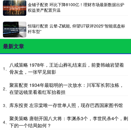
金铺子配资 环比下降8100亿！理财市场最新数据出炉
权益资产配置升温
恒瑞行配资 云辇-Z赋能, 仰望U7获评2025“智能底盘标
杆车型”
最新文章
八戒策略 1978年，王近山葬礼结束后，前妻韩岫岩望着
1、
骨灰盒，一张罕见留影
聚富配资 1934年最聪明的一次放水：川军军长郭汝栋，
2、
在望远镜里看着红军抬着担
库东投资 左宗棠唯一存世单人照，现存巴西国家图书馆
3、
聚美策略 唐朝开国八大将：李渊杀3个，李世民杀4个，剩
4、
下的一个结局如何？