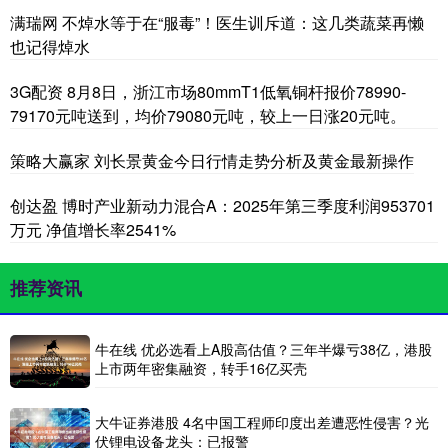
满瑞网 不焯水等于在“服毒”！医生训斥道：这几类蔬菜再懒
也记得焯水
3G配资 8月8日，浙江市场80mmT1低氧铜杆报价78990-
79170元吨送到，均价79080元吨，较上一日涨20元吨。
策略大赢家 刘长景黄金今日行情走势分析及黄金最新操作
创达盈 博时产业新动力混合A：2025年第三季度利润953701
万元 净值增长率2541%
推荐资讯
牛在线 优必选看上A股高估值？三年半爆亏38亿，港股
上市两年密集融资，转手16亿买壳
大牛证券港股 4名中国工程师印度出差遭恶性侵害？光
伏锂电设备龙头：已报警