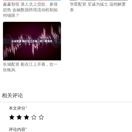
鑫赢智投 港人北上贷款、参保
华星配资 至诚为猛士 温煦解萧
趋热 金融数据跨境流动机制如
条
何铺路？
长城配资 船在江上开着，吹一
吹晚风
相关评论
本文评分
*
评论内容
*