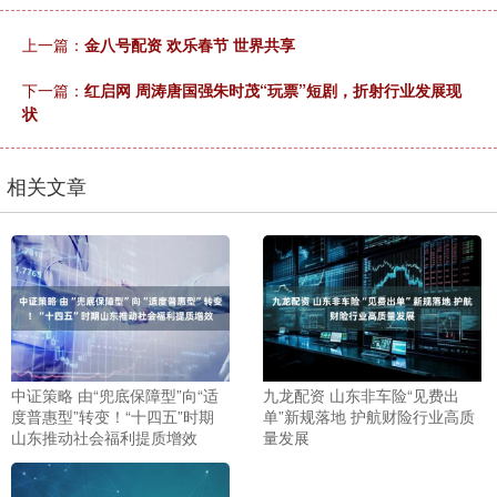
上一篇：
金八号配资 欢乐春节 世界共享
下一篇：
红启网 周涛唐国强朱时茂“玩票”短剧，折射行业发展现
状
相关文章
中证策略 由“兜底保障型”向“适
九龙配资 山东非车险“见费出
度普惠型”转变！“十四五”时期
单”新规落地 护航财险行业高质
山东推动社会福利提质增效
量发展