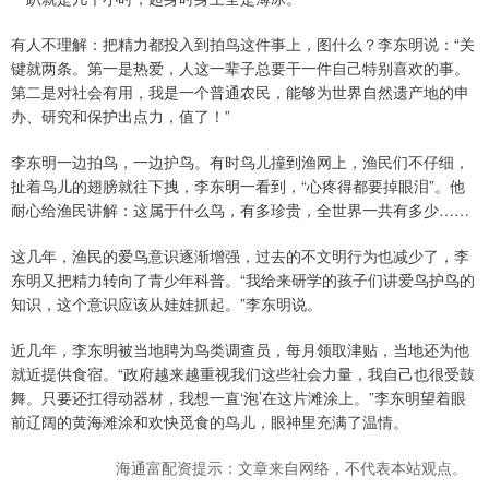
有人不理解：把精力都投入到拍鸟这件事上，图什么？李东明说：“关
键就两条。第一是热爱，人这一辈子总要干一件自己特别喜欢的事。
第二是对社会有用，我是一个普通农民，能够为世界自然遗产地的申
办、研究和保护出点力，值了！”
李东明一边拍鸟，一边护鸟。有时鸟儿撞到渔网上，渔民们不仔细，
扯着鸟儿的翅膀就往下拽，李东明一看到，“心疼得都要掉眼泪”。他
耐心给渔民讲解：这属于什么鸟，有多珍贵，全世界一共有多少……
这几年，渔民的爱鸟意识逐渐增强，过去的不文明行为也减少了，李
东明又把精力转向了青少年科普。“我给来研学的孩子们讲爱鸟护鸟的
知识，这个意识应该从娃娃抓起。”李东明说。
近几年，李东明被当地聘为鸟类调查员，每月领取津贴，当地还为他
就近提供食宿。“政府越来越重视我们这些社会力量，我自己也很受鼓
舞。只要还扛得动器材，我想一直‘泡’在这片滩涂上。”李东明望着眼
前辽阔的黄海滩涂和欢快觅食的鸟儿，眼神里充满了温情。
海通富配资提示：文章来自网络，不代表本站观点。