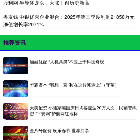
股利网 半导体龙头，大涨！创历史新高
粤友钱 中银优秀企业混合：2025年第三季度利润21858万元
净值增长率2071%
推荐资讯
涌融优配 “人机共舞”不应止于科技奇观
华霖资本 “我想一直‘泡’在这片滩涂上”（守望）
天美配资 小陆家嘴国庆日均客流达20万人次，民辅警织
密 “平安网”护航网红地标
金八号配资 欢乐春节 世界共享