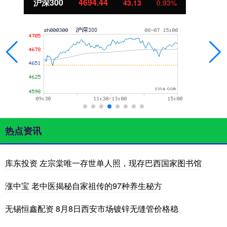
北证50
1134.24
11.37
1.01%
热点资讯
库东投资 左宗棠唯一存世单人照，现存巴西国家图书馆
涨中宝 老中医揭秘自家祖传的97种养生秘方
无锡恒鑫配资 8月8日西安市场镀锌无缝管价格稳