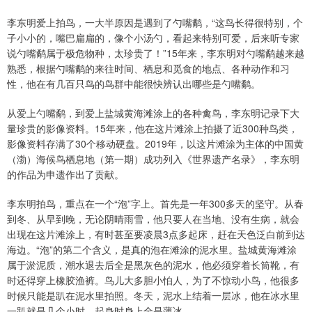
李东明爱上拍鸟，一大半原因是遇到了勺嘴鹬，“这鸟长得很特别，个
子小小的，嘴巴扁扁的，像个小汤勺，看起来特别可爱，后来听专家
说勺嘴鹬属于极危物种，太珍贵了！”15年来，李东明对勺嘴鹬越来越
熟悉，根据勺嘴鹬的来往时间、栖息和觅食的地点、各种动作和习
性，他在有几百只鸟的鸟群中能很快辨认出哪些是勺嘴鹬。
从爱上勺嘴鹬，到爱上盐城黄海滩涂上的各种禽鸟，李东明记录下大
量珍贵的影像资料。15年来，他在这片滩涂上拍摄了近300种鸟类，
影像资料存满了30个移动硬盘。2019年，以这片滩涂为主体的中国黄
（渤）海候鸟栖息地（第一期）成功列入《世界遗产名录》，李东明
的作品为申遗作出了贡献。
李东明拍鸟，重点在一个“泡”字上。首先是一年300多天的坚守。从春
到冬、从早到晚，无论阴晴雨雪，他只要人在当地、没有生病，就会
出现在这片滩涂上，有时甚至要凌晨3点多起床，赶在天色泛白前到达
海边。“泡”的第二个含义，是真的泡在滩涂的泥水里。盐城黄海滩涂
属于淤泥质，潮水退去后全是黑灰色的泥水，他必须穿着长筒靴，有
时还得穿上橡胶渔裤。鸟儿大多胆小怕人，为了不惊动小鸟，他很多
时候只能是趴在泥水里拍照。冬天，泥水上结着一层冰，他在冰水里
一趴就是几个小时，起身时身上全是薄冰。