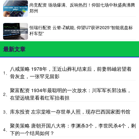
尚竞配资 场场爆满、反响热烈！仰韶七场中秋盛典沸腾
郑州
恒瑞行配资 云辇-Z赋能, 仰望U7获评2025“智能底盘标
杆车型”
最新文章
八戒策略 1978年，王近山葬礼结束后，前妻韩岫岩望着
1、
骨灰盒，一张罕见留影
聚富配资 1934年最聪明的一次放水：川军军长郭汝栋，
2、
在望远镜里看着红军抬着担
库东投资 左宗棠唯一存世单人照，现存巴西国家图书馆
3、
聚美策略 唐朝开国八大将：李渊杀3个，李世民杀4个，剩
4、
下的一个结局如何？