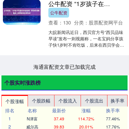
公牛配资 “1岁孩子在西贝学会吃饭”引吐槽 客服回应: 故事是真实发生的
公牛配资
查看：
130
分类：
股票配资网平台
大皖新闻讯近日，西贝官方号“西贝品味
早读”发布一则视频称，一名宝妈分享孩
子快1岁时不肯吃饭，后来在西贝学会吃
饭的故事，令西贝董事长贾国龙深受鼓
励落泪。不过目前，....
海通富配资文章已加载完成
个股实时涨跌榜
个股跌幅
个股流入
个股流出
换手率
个股涨幅
排名
名称
最新价
涨幅
换手率
1
N津富
37.49
114.72%
77.46%
2
威尔高
39.83
20.01%
17.76%