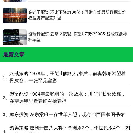
金铺子配资 环比下降8100亿！理财市场最新数据出炉
权益资产配置升温
恒瑞行配资 云辇-Z赋能, 仰望U7获评2025“智能底盘标
杆车型”
最新文章
八戒策略 1978年，王近山葬礼结束后，前妻韩岫岩望着
1、
骨灰盒，一张罕见留影
聚富配资 1934年最聪明的一次放水：川军军长郭汝栋，
2、
在望远镜里看着红军抬着担
库东投资 左宗棠唯一存世单人照，现存巴西国家图书馆
3、
聚美策略 唐朝开国八大将：李渊杀3个，李世民杀4个，剩
4、