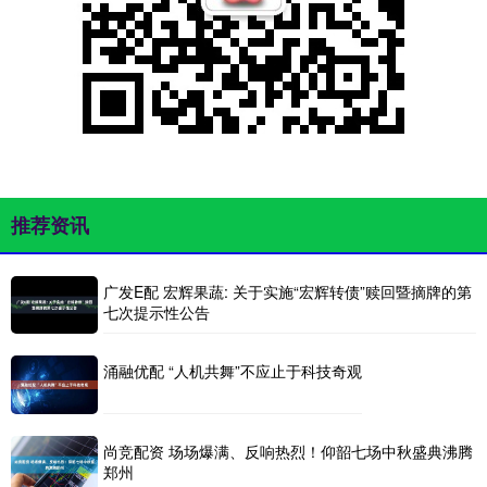
推荐资讯
广发E配 宏辉果蔬: 关于实施“宏辉转债”赎回暨摘牌的第
七次提示性公告
涌融优配 “人机共舞”不应止于科技奇观
尚竞配资 场场爆满、反响热烈！仰韶七场中秋盛典沸腾
郑州