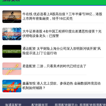
牛在线 优必选看上A股高估值？三年半爆亏38亿，港股
上市两年密集融资，转手16亿买壳
大牛证券港股 4名中国工程师印度出差遭恶性侵害？光
伏锂电设备龙头：已报警
通达配资 太平财险上海分公司深入崇明新河镇开展“风
险提示送上门”公益行动
君盈配资 二游，只看美术的时代已经过去了
鑫赢智投 港人北上贷款、参保趋热 金融数据跨境流动
机制如何铺路？
海通富配资
配资网首页
股票配资网平台
股票配资股票配资