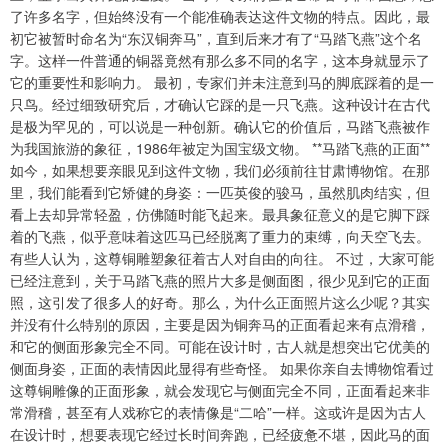
了许多名字，但始终没有一个能准确表达这件文物的特点。因此，最
初它被暂时命名为“东汉铜奔马”，直到后来才有了“马踏飞燕”这个名
字。这样一件普通的铜器竟然有那么多不同的名字，这本身就显示了
它的重要性和影响力。 最初，专家们并未注意到马的脚底踩着的是一
只鸟。经过细致研究后，才确认它踩的是一只飞燕。这种设计在古代
是极为罕见的，可以说是一种创新。确认它的价值后，马踏飞燕被作
为我国旅游的象征，1986年被定为国宝级文物。 **马踏飞燕的正面**
如今，如果想要亲眼见到这件文物，我们必须前往甘肃博物馆。在那
里，我们能看到它矫健的身姿：一匹英俊的骏马，虽然肌肉结实，但
看上去却异常轻盈，仿佛随时能飞起来。最具象征意义的是它脚下踩
着的飞燕，似乎意味着这匹马已经脱离了重力的束缚，向天空飞去。
有些人认为，这尊铜雕塑象征着古人对自由的向往。 不过，大家可能
已经注意到，关于马踏飞燕的照片大多是侧面图，很少见到它的正面
照，这引发了很多人的好奇。那么，为什么正面照片这么少呢？其实
并没有什么特别的原因，主要是因为铜奔马的正面看起来有点滑稽，
和它的侧面形象完全不同。可能在设计时，古人就是想突出它优美的
侧面身姿，正面的表情因此显得有些奇怪。 如果你亲自去博物馆看过
这尊铜雕像的正面形象，就会发现它与侧面完全不同，正面看起来非
常滑稽，甚至有人戏称它的表情像是“二哈”一样。这或许是因为古人
在设计时，想要表现它经过长时间奔跑，已经疲惫不堪，因此马的面