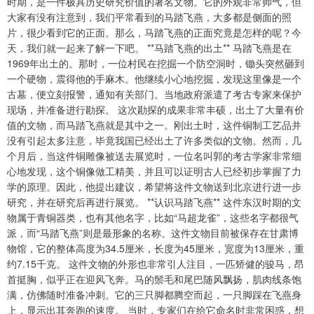
时期，是一件极具历史研究价值的著名文物。它的外观非常帅气，但
大家有没有注意到，我们平常看到的马踏飞燕，大多都是侧面的照
片，很少看到它的正面。那么，马踏飞燕的正面究竟是怎样的呢？今
天，我们就一起来了解一下吧。 **马踏飞燕的出土** 马踏飞燕是在
1969年出土的。那时，一位村民在挖掘一个防空洞时，锄头突然砸到
一个硬物，震得他的手麻木。他继续小心地挖掘，发现这里像是一个
古墓，便立刻报警，通知有关部门。当地政府派遣了考古专家来保护
现场，并准备进行勘探。 这次勘探的成果非常丰硕，出土了大量有价
值的文物，而马踏飞燕就是其中之一。刚出土时，这件铜制工艺品并
没有引起太多注意，毕竟我国已经出土了许多类似的文物。然而，几
个月后，当这件铜雕像被送去展览时，一位名叫郭的考古学家非常细
心地发现，这个铜像做工精美，并且可以证明古人已经初步掌握了力
学的原理。因此，他提出建议，希望将这件文物送到北京进行进一步
研究，并在研究后再进行展览。 **认识马踏飞燕** 这件东汉时期的文
物属于青铜器类，也有其他名字，比如“马超龙雀”，这些名字都很气
派，而“马踏飞燕”则是最形象的名称。这件文物目前被保存在甘肃博
物馆，它的整体高度为34.5厘米，长度为45厘米，宽度为13厘米，重
约7.15千克。 这件文物的外形也非常引人注目，一匹矫健的骏马，昂
首挺胸，似乎正在迎风飞奔。马的鬃毛和尾巴随风飘扬，肌肉线条饱
满，仿佛随时准备冲刺。它的三只脚都腾空而起，一只脚踩在飞燕身
上，显示出其奔跑的速度。 当时，专家们在给它命名时非常困惑，想