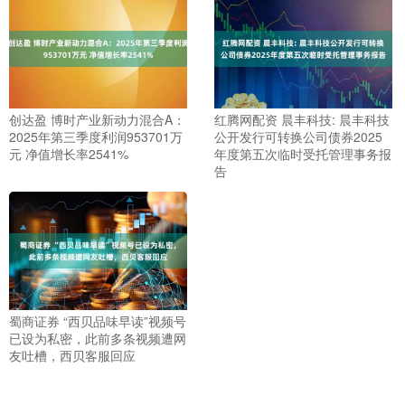
创达盈 博时产业新动力混合A：
红腾网配资 晨丰科技: 晨丰科技
2025年第三季度利润953701万
公开发行可转换公司债券2025
元 净值增长率2541%
年度第五次临时受托管理事务报
告
蜀商证券 “西贝品味早读”视频号
已设为私密，此前多条视频遭网
友吐槽，西贝客服回应