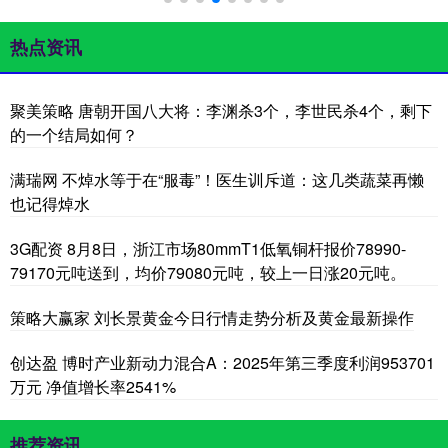
热点资讯
聚美策略 唐朝开国八大将：李渊杀3个，李世民杀4个，剩下
的一个结局如何？
满瑞网 不焯水等于在“服毒”！医生训斥道：这几类蔬菜再懒
也记得焯水
3G配资 8月8日，浙江市场80mmT1低氧铜杆报价78990-
79170元吨送到，均价79080元吨，较上一日涨20元吨。
策略大赢家 刘长景黄金今日行情走势分析及黄金最新操作
创达盈 博时产业新动力混合A：2025年第三季度利润953701
万元 净值增长率2541%
推荐资讯