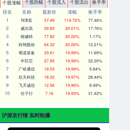
个股跌幅
个股流入
个股流出
换手率
个股涨幅
排名
名称
最新价
涨幅
换手率
1
N津富
37.49
114.72%
77.46%
2
威尔高
39.83
20.01%
17.76%
3
锴威特
77.82
20.00%
1.17%
4
科翔股份
64.32
20.00%
12.21%
5
蜀道装备
33.61
19.99%
11.69%
6
中巨芯
27.85
19.99%
32.20%
7
广哈通信
19.03
19.99%
5.84%
8
欣天科技
18.02
19.97%
28.44%
9
飞天诚信
12.56
19.96%
8.49%
10
任子行
7.16
19.93%
31.42%
沪深京行情 实时轮播