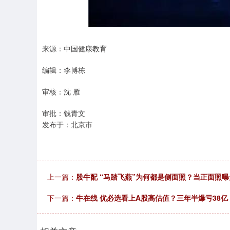
上证指数
3900.35
00
-0.01%
21.92
0.
来源：中国健康教育
编辑：李博栋
审核：沈 雁
审批：钱青文
发布于：北京市
上一篇：
股牛配 “马踏飞燕”为何都是侧面照？当正面照
下一篇：
牛在线 优必选看上A股高估值？三年半爆亏38