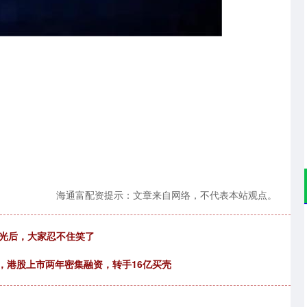
深证成指
14110.12
57%
-34.08
-0.24%
海通富配资提示：文章来自网络，不代表本站观点。
曝光后，大家忍不住笑了
亿，港股上市两年密集融资，转手16亿买壳