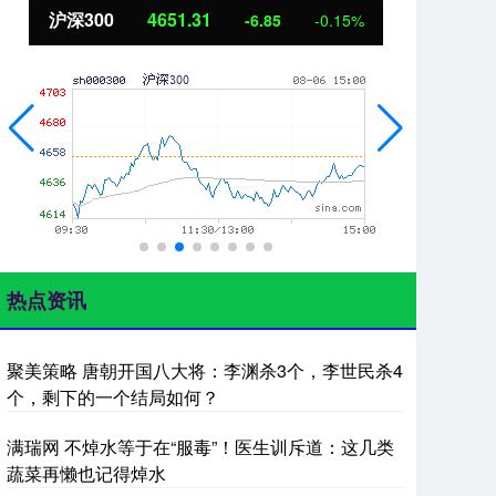
沪深300
4651.31
北
-6.85
-0.15%
热点资讯
聚美策略 唐朝开国八大将：李渊杀3个，李世民杀4
个，剩下的一个结局如何？
满瑞网 不焯水等于在“服毒”！医生训斥道：这几类
蔬菜再懒也记得焯水