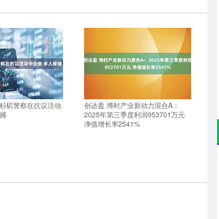
洛杉矶警察在抗议活动
创达盈 博时产业新动力混合A：
被捕
2025年第三季度利润953701万元
净值增长率2541%